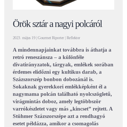
Örök sztár a nagyi polcáról
2023. május 19 | Gourmet Riporter | Reflektor
A mindennapjainkat továbbra is áthatja a
retró reneszánsza – a különféle
divatirányzatok, tárgyak, emlékek sorában
érdemes elidőzni egy kultikus darab, a
Százszorszép bonbon dobozánál is.
Sokaknak gyerekkori emlékképként él a
nagymama polcán található nyolcszögletű,
virágmintás doboz, amely legtöbbször
varrókészletet vagy más „kincset” rejtett. A
Stühmer Százszorszépe azt a rendhagyó
esetet példázza, amikor a csomagolás