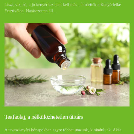
Liszt, víz, só, a jó kenyérhez nem kell más – hirdették a Kenyérlelke
Fesztiválon. Határozottan áll…
Teafaolaj, a nélkülözhetetlen útitárs
A tavaszi-nyári hónapokban egyre többet utazunk, kirándulunk. Akár