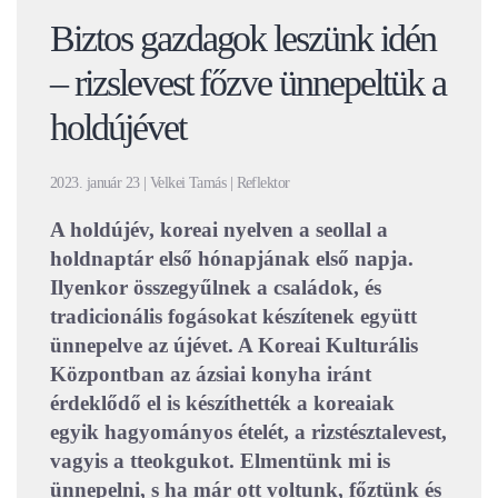
Biztos gazdagok leszünk idén
– rizslevest főzve ünnepeltük a
holdújévet
2023. január 23 | Velkei Tamás | Reflektor
A holdújév, koreai nyelven a seollal a
holdnaptár első hónapjának első napja.
Ilyenkor összegyűlnek a családok, és
tradicionális fogásokat készítenek együtt
ünnepelve az újévet. A Koreai Kulturális
Központban az ázsiai konyha iránt
érdeklődő el is készíthették a koreaiak
egyik hagyományos ételét, a rizstésztalevest,
vagyis a tteokgukot. Elmentünk mi is
ünnepelni, s ha már ott voltunk, főztünk és