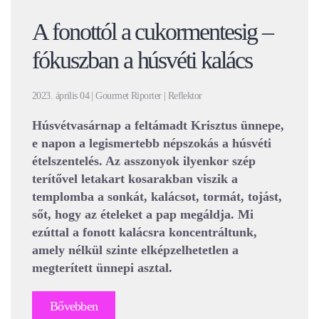
A fonottól a cukormentesig –
fókuszban a húsvéti kalács
2023. április 04 | Gourmet Riporter | Reflektor
Húsvétvasárnap a feltámadt Krisztus ünnepe,
e napon a legismertebb népszokás a húsvéti
ételszentelés. Az asszonyok ilyenkor szép
terítővel letakart kosarakban viszik a
templomba a sonkát, kalácsot, tormát, tojást,
sőt, hogy az ételeket a pap megáldja. Mi
ezúttal a fonott kalácsra koncentráltunk,
amely nélkül szinte elképzelhetetlen a
megterített ünnepi asztal.
Bővebben