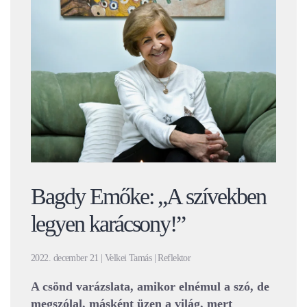
Bagdy Emőke: „A szívekben
legyen karácsony!”
2022. december 21 | Velkei Tamás | Reflektor
A csönd varázslata, amikor elnémul a szó, de
megszólal, másként üzen a világ, mert