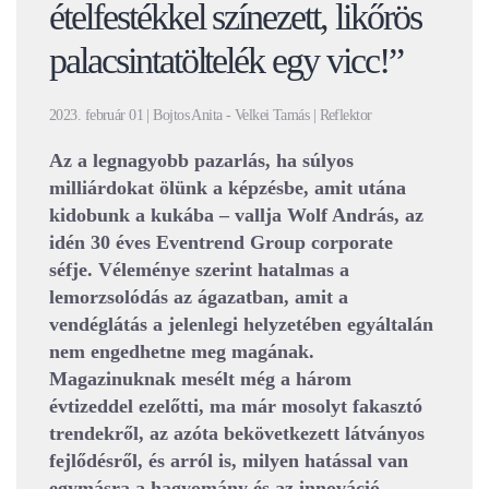
ételfestékkel színezett, likőrös
palacsintatöltelék egy vicc!”
2023. február 01 | Bojtos Anita - Velkei Tamás | Reflektor
Az a legnagyobb pazarlás, ha súlyos
milliárdokat ölünk a képzésbe, amit utána
kidobunk a kukába – vallja Wolf András, az
idén 30 éves Eventrend Group corporate
séfje. Véleménye szerint hatalmas a
lemorzsolódás az ágazatban, amit a
vendéglátás a jelenlegi helyzetében egyáltalán
nem engedhetne meg magának.
Magazinuknak mesélt még a három
évtizeddel ezelőtti, ma már mosolyt fakasztó
trendekről, az azóta bekövetkezett látványos
fejlődésről, és arról is, milyen hatással van
egymásra a hagyomány és az innováció.