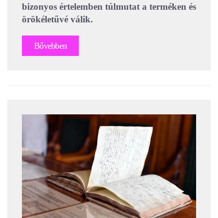
bizonyos értelemben túlmutat a terméken és
örökéletűvé válik.
Bővebben