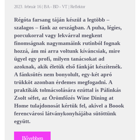
2023. február 16 | BA - BD - VT | Reflektor
Régóta farsang táján készül a legtöbb –
szalagos – fánk az országban. A puha, légies,
porcukorral vagy lekvárral megkent
finomságnak nagymamáink rutinból fognak
hozzá, ám mi arra voltunk kíváncsiak, mire
ügyel egy profi, milyen tanácsokat ad
azoknak, akik életük első fánkját készítenék.
A fánksütés nem bonyolult, egy-két apró
trükköt azonban érdemes megfogadni. A
praktikák tolmácsolására ezúttal is Pálinkás
Zsolt séfet, az Örömfőzés Wine Dining at
Home tulajdonosát kértük fel, akivel a Boook
ferencvárosi látványkonyhájába sütöttünk
együtt.
Bővebben