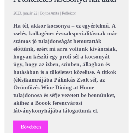
2023. január 22 | Bojtos Anita | Reflektor
Ha tél, akkor kocsonya – ez egyértelmű. A
zselés, kollagénes évszakspecialitásnak már
számos jó tulajdonságát bemutatták
előttünk, ezért mi arra voltunk kíváncsiak,
hogyan készíti egy profi séf a kocsonyát
úgy, hogy az ízben, színben, állagban és
hatásában is a tökéletest közelítse. A titkok
(élés)kamrájába Pálinkás Zsolt séf, az
Örömfőzés Wine Dining at Home
tulajdonosa és séfje vezetett be bennünket,
akihez a Boook ferencvárosi
látványkonyhájába látogattunk el.
Bővebben