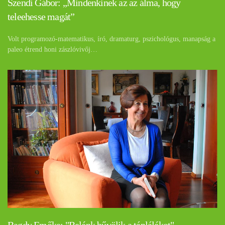
Szendi Gábor: „Mindenkinek az az álma, hogy
teleehesse magát”
Volt programozó-matematikus, író, dramaturg, pszichológus, manapság a
paleo étrend honi zászlóvivőj…
Bagdy Emőke: "Belénk bűvölik a táplálékot"