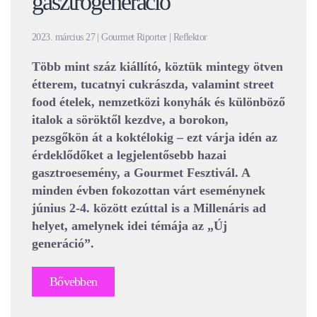
gasztrogeneráció
2023. március 27 | Gourmet Riporter | Reflektor
Több mint száz kiállító, köztük mintegy ötven
étterem, tucatnyi cukrászda, valamint street
food ételek, nemzetközi konyhák és különböző
italok a söröktől kezdve, a borokon,
pezsgőkön át a koktélokig – ezt várja idén az
érdeklődőket a legjelentősebb hazai
gasztroesemény, a Gourmet Fesztivál. A
minden évben fokozottan várt eseménynek
június 2-4. között ezúttal is a Millenáris ad
helyet, amelynek idei témája az „Új
generáció”.
Bővebben