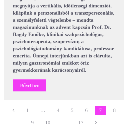
megnyitja a vertikális, időtlenségi dimenziót,
kilépünk a perszonálisból a transzperszonális,
a személyfeletti végtelenbe – mondta
magazinunknak az advent kapcsán Prof. Dr.
Bagdy Emőke, klinikai szakpszichológus,
pszichoterapeuta, szupervízor, a
pszichológiatudomány kandidátusa, professor
emerita. Ünnepi interjúnkban azt is elárulta,
milyen gasztronómiai emléket őriz
gyermekkorának karácsonyairól.
Bővebben
1
…
4
5
6
7
8
9
10
…
17