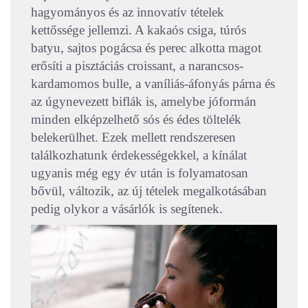
hagyományos és az innovatív tételek
kettőssége jellemzi. A kakaós csiga, túrós
batyu, sajtos pogácsa és perec alkotta magot
erősíti a pisztáciás croissant, a narancsos-
kardamomos bulle, a vaníliás-áfonyás párna és
az úgynevezett biflák is, amelybe jóformán
minden elképzelhető sós és édes töltelék
belekerülhet. Ezek mellett rendszeresen
találkozhatunk érdekességekkel, a kínálat
ugyanis még egy év után is folyamatosan
bővül, változik, az új tételek megalkotásában
pedig olykor a vásárlók is segítenek.