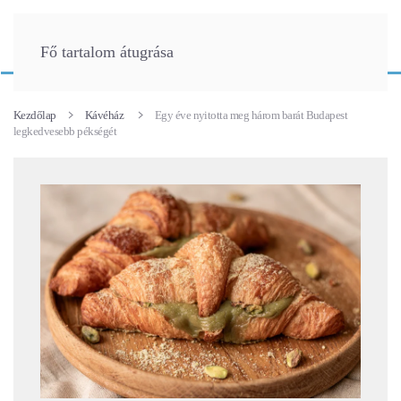
Fő tartalom átugrása
Kezdőlap
Kávéház
Egy éve nyitotta meg három barát Budapest
legkedvesebb pékségét