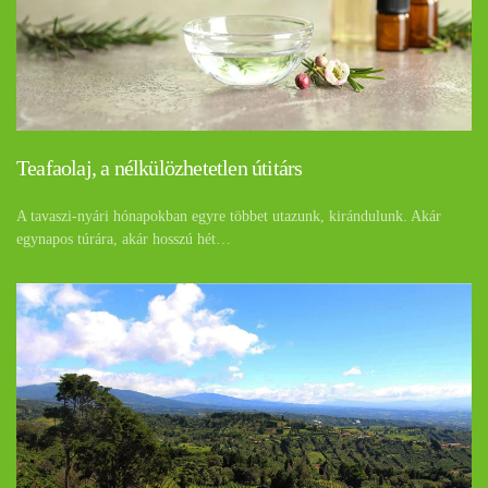
Teafaolaj, a nélkülözhetetlen útitárs
A tavaszi-nyári hónapokban egyre többet utazunk, kirándulunk. Akár
egynapos túrára, akár hosszú hét…