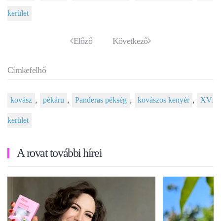
kerület
Előző
Következő
Címkefelhő
,
,
,
,
kovász
pékáru
Panderas pékség
kovászos kenyér
XV.
kerület
A rovat további hírei