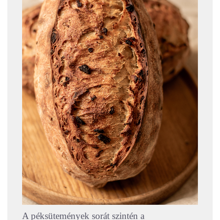
A péksütemények sorát szintén a