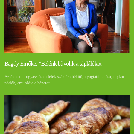
Bagdy Emőke: "Belénk bűvölik a táplálékot"
Az ételek elfogyasztása a lélek számára békítő, nyugtató hatású, olykor
pótlék, ami oldja a bánatot…