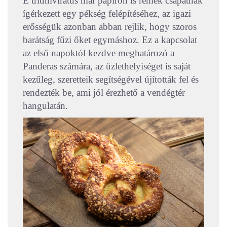
E triumvirátus már papíron is remek csapatnak
ígérkezett egy pékség felépítéséhez, az igazi
erősségük azonban abban rejlik, hogy szoros
barátság fűzi őket egymáshoz. Ez a kapcsolat
az első napoktól kezdve meghatározó a
Panderas számára, az üzlethelyiséget is saját
kezűleg, szeretteik segítségével újították fel és
rendezték be, ami jól érezhető a vendégtér
hangulatán.