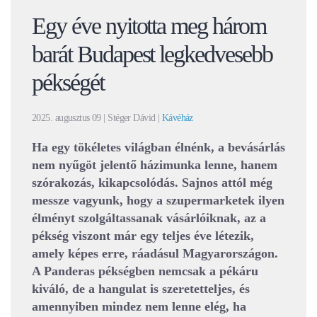
Egy éve nyitotta meg három
barát Budapest legkedvesebb
pékségét
2025. augusztus 09
| Stéger Dávid |
Kávéház
Ha egy tökéletes világban élnénk, a bevásárlás
nem nyűgöt jelentő házimunka lenne, hanem
szórakozás, kikapcsolódás. Sajnos attól még
messze vagyunk, hogy a szupermarketek ilyen
élményt szolgáltassanak vásárlóiknak, az a
pékség viszont már egy teljes éve létezik,
amely képes erre, ráadásul Magyarországon.
A Panderas pékségben nemcsak a pékáru
kiváló, de a hangulat is szeretetteljes, és
amennyiben mindez nem lenne elég, ha