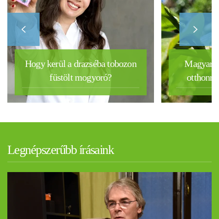
Hogy kerül a drazséba tobozon
Magyar k
füstölt mogyoró?
otthonra 
Legnépszerűbb írásaink