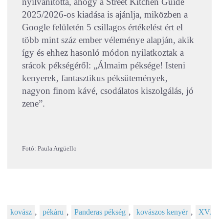
nyilvánította, ahogy a Street Kitchen Guide
2025/2026-os kiadása is ajánlja, miközben a
Google felületén 5 csillagos értékelést ért el
több mint száz ember véleménye alapján, akik
így és ehhez hasonló módon nyilatkoztak a
srácok pékségéről: „Álmaim péksége! Isteni
kenyerek, fantasztikus péksütemények,
nagyon finom kávé, csodálatos kiszolgálás, jó
zene”.
Fotó: Paula Argüello
,
,
,
,
kovász
pékáru
Panderas pékség
kovászos kenyér
XV.