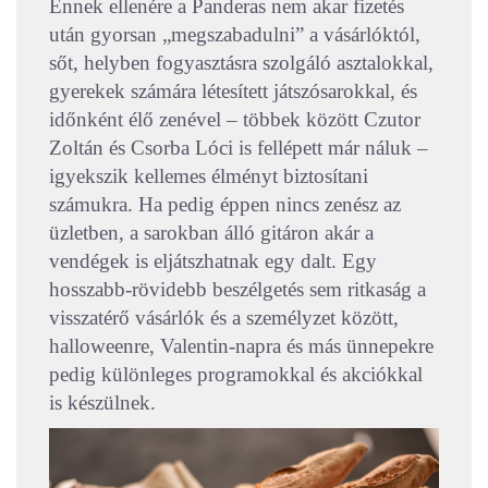
Ennek ellenére a Panderas nem akar fizetés
után gyorsan „megszabadulni” a vásárlóktól,
sőt, helyben fogyasztásra szolgáló asztalokkal,
gyerekek számára létesített játszósarokkal, és
időnként élő zenével – többek között Czutor
Zoltán és Csorba Lóci is fellépett már náluk –
igyekszik kellemes élményt biztosítani
számukra. Ha pedig éppen nincs zenész az
üzletben, a sarokban álló gitáron akár a
vendégek is eljátszhatnak egy dalt. Egy
hosszabb-rövidebb beszélgetés sem ritkaság a
visszatérő vásárlók és a személyzet között,
halloweenre, Valentin-napra és más ünnepekre
pedig különleges programokkal és akciókkal
is készülnek.