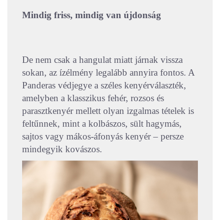
Mindig friss, mindig van újdonság
De nem csak a hangulat miatt járnak vissza
sokan, az ízélmény legalább annyira fontos. A
Panderas védjegye a széles kenyérválaszték,
amelyben a klasszikus fehér, rozsos és
parasztkenyér mellett olyan izgalmas tételek is
feltűnnek, mint a kolbászos, sült hagymás,
sajtos vagy mákos-áfonyás kenyér – persze
mindegyik kovászos.