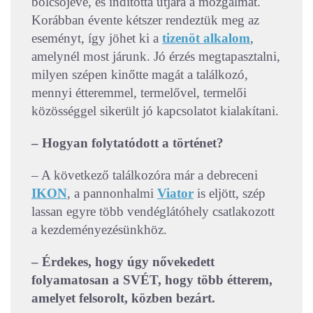
bölcsőjévé, és indította útjára a mozgalmat.
Korábban évente kétszer rendeztük meg az
eseményt, így jöhet ki a
tizenöt alkalom
,
amelynél most járunk. Jó érzés megtapasztalni,
milyen szépen kinőtte magát a találkozó,
mennyi étteremmel, termelővel, termelői
közösséggel sikerült jó kapcsolatot kialakítani.
– Hogyan folytatódott a történet?
– A következő találkozóra már a debreceni
IKON
, a pannonhalmi
Viator
is eljött, szép
lassan egyre több vendéglátóhely csatlakozott
a kezdeményezésünkhöz.
– Érdekes, hogy úgy nővekedett
folyamatosan a SVÉT, hogy több étterem,
amelyet felsorolt, közben bezárt.