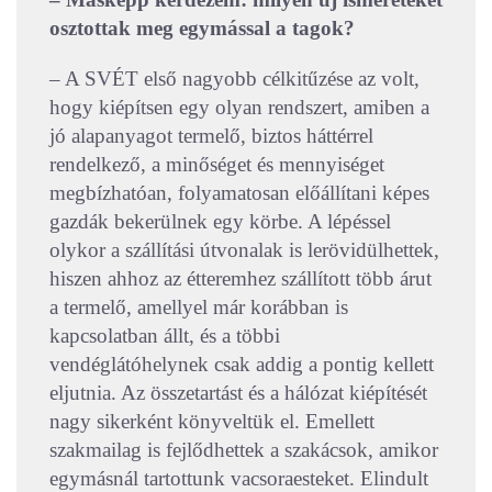
osztottak meg egymással a tagok?
– A SVÉT első nagyobb célkitűzése az volt,
hogy kiépítsen egy olyan rendszert, amiben a
jó alapanyagot termelő, biztos háttérrel
rendelkező, a minőséget és mennyiséget
megbízhatóan, folyamatosan előállítani képes
gazdák bekerülnek egy körbe. A lépéssel
olykor a szállítási útvonalak is lerövidülhettek,
hiszen ahhoz az étteremhez szállított több árut
a termelő, amellyel már korábban is
kapcsolatban állt, és a többi
vendéglátóhelynek csak addig a pontig kellett
eljutnia. Az összetartást és a hálózat kiépítését
nagy sikerként könyveltük el. Emellett
szakmailag is fejlődhettek a szakácsok, amikor
egymásnál tartottunk vacsoraesteket. Elindult