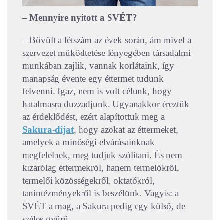
– Mennyire nyitott a SVÉT?
– Bővült a létszám az évek során, ám mivel a
szervezet működtetése lényegében társadalmi
munkában zajlik, vannak korlátaink, így
manapság évente egy éttermet tudunk
felvenni. Igaz, nem is volt célunk, hogy
hatalmasra duzzadjunk. Ugyanakkor éreztük
az érdeklődést, ezért alapítottuk meg a
Sakura-díjat
, hogy azokat az éttermeket,
amelyek a minőségi elvárásainknak
megfelelnek, meg tudjuk szólítani. És nem
kizárólag éttermekről, hanem termelőkről,
termelői közösségekről, oktatókról,
tanintézményekről is beszélünk. Vagyis: a
SVÉT a mag, a Sakura pedig egy külső, de
széles gyűrű.