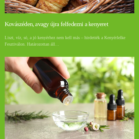
Kovászéden, avagy újra felfedezni a kenyeret
Liszt, víz, só, a jó kenyérhez nem kell más – hirdették a Kenyérlelke
Fesztiválon. Határozottan áll…