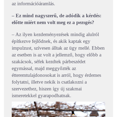
az információáramlás.
– Ez mind nagyszerű, de adódik a kérdés:
előtte miért nem volt meg ez a pezsgés?
– Az ilyen kezdeményezések mindig alulról
építkezve fejlődnek, és akik kaptak egy
impulzust, szívesen álltak az ügy mellé. Ebben
az esetben is az volt a jellemző, hogy előbb a
szakácsok, séfek kezdtek párbeszédet
egymással, majd meggyőzték az
étteremtulajdonosokat is arról, hogy érdemes
folytatni, illetve nekik is csatlakozni a
szervezethez, hiszen így új szakmai
ismeretekkel gyarapodhatnak.