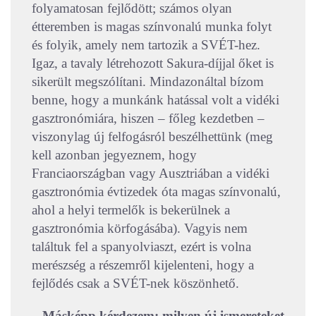
folyamatosan fejlődött; számos olyan
étteremben is magas színvonalú munka folyt
és folyik, amely nem tartozik a SVÉT-hez.
Igaz, a tavaly létrehozott Sakura-díjjal őket is
sikerült megszólítani. Mindazonáltal bízom
benne, hogy a munkánk hatással volt a vidéki
gasztronómiára, hiszen – főleg kezdetben –
viszonylag új felfogásról beszélhettünk (meg
kell azonban jegyeznem, hogy
Franciaországban vagy Ausztriában a vidéki
gasztronómia évtizedek óta magas színvonalú,
ahol a helyi termelők is bekerülnek a
gasztronómia körfogásába). Vagyis nem
találtuk fel a spanyolviaszt, ezért is volna
merészség a részemről kijelenteni, hogy a
fejlődés csak a SVÉT-nek köszönhető.
– Másképp kérdezem: milyen új ismereteket