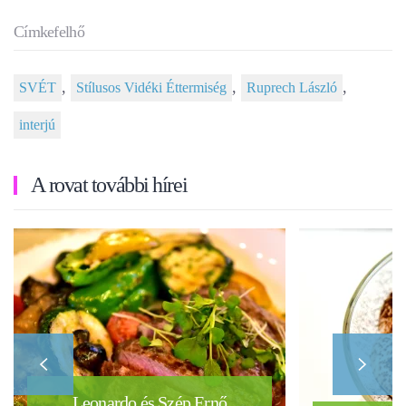
Címkefelhő
,
,
,
SVÉT
Stílusos Vidéki Éttermiség
Ruprech László
interjú
A rovat további hírei
Leonardo és Szép Ernő