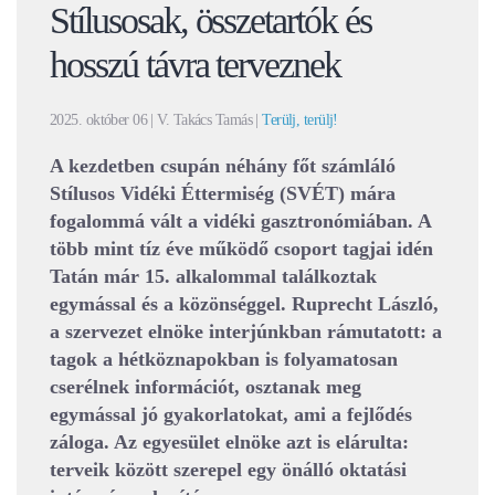
Stílusosak, összetartók és
hosszú távra terveznek
2025. október 06
| V. Takács Tamás |
Terülj, terülj!
A kezdetben csupán néhány főt számláló
Stílusos Vidéki Éttermiség (SVÉT) mára
fogalommá vált a vidéki gasztronómiában. A
több mint tíz éve működő csoport tagjai idén
Tatán már 15. alkalommal találkoztak
egymással és a közönséggel. Ruprecht László,
a szervezet elnöke interjúnkban rámutatott: a
tagok a hétköznapokban is folyamatosan
cserélnek információt, osztanak meg
egymással jó gyakorlatokat, ami a fejlődés
záloga. Az egyesület elnöke azt is elárulta:
terveik között szerepel egy önálló oktatási