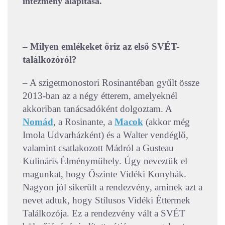
intézmény alapítása.
– Milyen emlékeket őriz az első SVÉT-
találkozóról?
– A szigetmonostori Rosinantéban gyűlt össze
2013-ban az a négy étterem, amelyeknél
akkoriban tanácsadóként dolgoztam. A
Nomád
, a Rosinante, a
Macok
(akkor még
Imola Udvarházként) és a Walter vendéglő,
valamint csatlakozott Mádról a Gusteau
Kulináris Élményműhely. Úgy neveztük el
magunkat, hogy Őszinte Vidéki Konyhák.
Nagyon jól sikerült a rendezvény, aminek azt a
nevet adtuk, hogy Stílusos Vidéki Éttermek
Találkozója. Ez a rendezvény vált a SVÉT