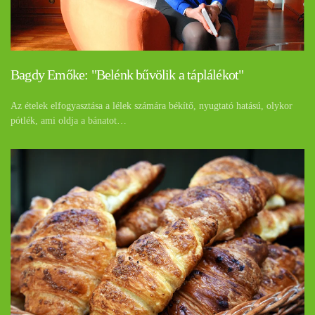
Bagdy Emőke: "Belénk bűvölik a táplálékot"
Az ételek elfogyasztása a lélek számára békítő, nyugtató hatású, olykor
pótlék, ami oldja a bánatot…