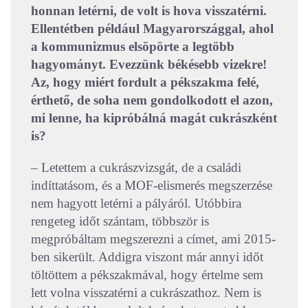
honnan letérni, de volt is hova visszatérni.
Ellentétben például Magyarországgal, ahol
a kommunizmus elsöpörte a legtöbb
hagyományt. Evezzünk békésebb vizekre!
Az, hogy miért fordult a pékszakma felé,
érthető, de soha nem gondolkodott el azon,
mi lenne, ha kipróbálná magát cukrászként
is?
– Letettem a cukrászvizsgát, de a családi
indíttatásom, és a MOF-elismerés megszerzése
nem hagyott letérni a pályáról. Utóbbira
rengeteg időt szántam, többször is
megpróbáltam megszerezni a címet, ami 2015-
ben sikerült. Addigra viszont már annyi időt
töltöttem a pékszakmával, hogy értelme sem
lett volna visszatérni a cukrászathoz. Nem is