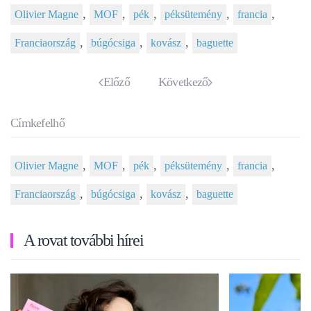
,
,
,
,
,
Olivier Magne
MOF
pék
péksütemény
francia
,
,
,
Franciaország
búgócsiga
kovász
baguette
Előző
Következő
Címkefelhő
,
,
,
,
,
Olivier Magne
MOF
pék
péksütemény
francia
,
,
,
Franciaország
búgócsiga
kovász
baguette
A rovat további hírei