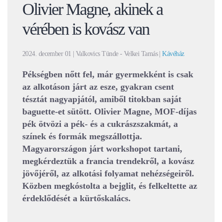
Olivier Magne, akinek a
vérében is kovász van
2024. december 01
| Valkovics Tünde - Velkei Tamás |
Kávéház
Pékségben nőtt fel, már gyermekként is csak
az alkotáson járt az esze, gyakran csent
tésztát nagyapjától, amiből titokban saját
baguette-et sütött. Olivier Magne, MOF-díjas
pék ötvözi a pék- és a cukrászszakmát, a
színek és formák megszállottja.
Magyarországon járt workshopot tartani,
megkérdeztük a francia trendekről, a kovász
jövőjéről, az alkotási folyamat nehézségeiről.
Közben megkóstolta a bejglit, és felkeltette az
érdeklődését a kürtőskalács.