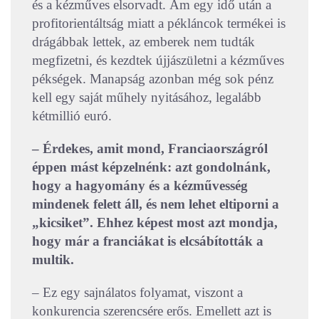
és a kézműves elsorvadt. Ám egy idő után a
profitorientáltság miatt a pékláncok termékei is
drágábbak lettek, az emberek nem tudták
megfizetni, és kezdtek újjászületni a kézműves
pékségek. Manapság azonban még sok pénz
kell egy saját műhely nyitásához, legalább
kétmillió euró.
– Érdekes, amit mond, Franciaországról
éppen mást képzelnénk: azt gondolnánk,
hogy a hagyomány és a kézművesség
mindenek felett áll, és nem lehet eltiporni a
„kicsiket”. Ehhez képest most azt mondja,
hogy már a franciákat is elcsábították a
multik.
– Ez egy sajnálatos folyamat, viszont a
konkurencia szerencsére erős. Emellett azt is