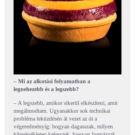
– Mi az alkotási folyamatban a
legnehezebb és a legszebb?
– A legszebb, amikor sikerül elkészíteni, amit
megálmodtam. Ugyanakkor sok technikai
probléma leküzdésén át vezet az út a
végeredményig: hogyan dagasszak, milyen
hőmérsékleten kelesszek, hogyan formázzak,