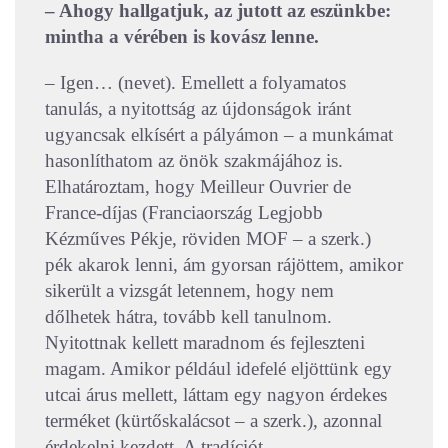
– Ahogy hallgatjuk, az jutott az eszünkbe:
mintha a vérében is kovász lenne.
– Igen… (nevet). Emellett a folyamatos
tanulás, a nyitottság az újdonságok iránt
ugyancsak elkísért a pályámon – a munkámat
hasonlíthatom az önök szakmájához is.
Elhatároztam, hogy Meilleur Ouvrier de
France-díjas (Franciaország Legjobb
Kézműves Pékje, röviden MOF – a szerk.)
pék akarok lenni, ám gyorsan rájöttem, amikor
sikerült a vizsgát letennem, hogy nem
dőlhetek hátra, tovább kell tanulnom.
Nyitottnak kellett maradnom és fejleszteni
magam. Amikor például idefelé eljöttünk egy
utcai árus mellett, láttam egy nagyon érdekes
terméket (kürtőskalácsot – a szerk.), azonnal
érdekelni kezdett. A tradíciót