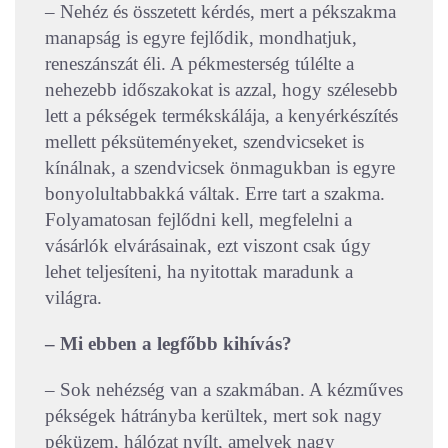
– Nehéz és összetett kérdés, mert a pékszakma
manapság is egyre fejlődik, mondhatjuk,
reneszánszát éli. A pékmesterség túlélte a
nehezebb időszakokat is azzal, hogy szélesebb
lett a pékségek termékskálája, a kenyérkészítés
mellett péksüteményeket, szendvicseket is
kínálnak, a szendvicsek önmagukban is egyre
bonyolultabbakká váltak. Erre tart a szakma.
Folyamatosan fejlődni kell, megfelelni a
vásárlók elvárásainak, ezt viszont csak úgy
lehet teljesíteni, ha nyitottak maradunk a
világra.
– Mi ebben a legfőbb kihívás?
– Sok nehézség van a szakmában. A kézműves
pékségek hátrányba kerültek, mert sok nagy
péküzem, hálózat nyílt, amelyek nagy