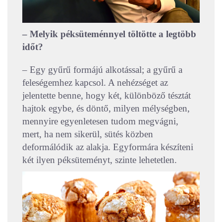
– Melyik péksüteménnyel töltötte a legtöbb
időt?
– Egy gyűrű formájú alkotással; a gyűrű a
feleségemhez kapcsol. A nehézséget az
jelentette benne, hogy két, különböző tésztát
hajtok egybe, és döntő, milyen mélységben,
mennyire egyenletesen tudom megvágni,
mert, ha nem sikerül, sütés közben
deformálódik az alakja. Egyformára készíteni
két ilyen péksüteményt, szinte lehetetlen.