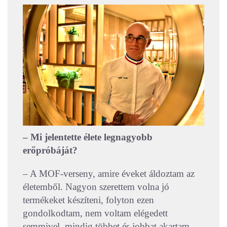
– Mi jelentette élete legnagyobb
erőpróbáját?
– A MOF-verseny, amire éveket áldoztam az
életemből. Nagyon szerettem volna jó
termékeket készíteni, folyton ezen
gondolkodtam, nem voltam elégedett
semmivel, mindig többet és jobbat akartam