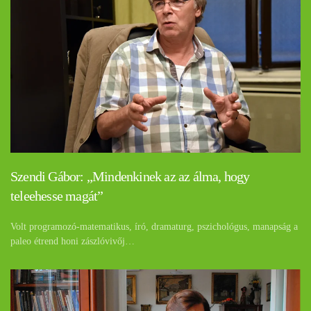
Szendi Gábor: „Mindenkinek az az álma, hogy
teleehesse magát”
Volt programozó-matematikus, író, dramaturg, pszichológus, manapság a
paleo étrend honi zászlóvivőj…