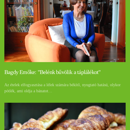
Bagdy Emőke: "Belénk bűvölik a táplálékot"
Az ételek elfogyasztása a lélek számára békítő, nyugtató hatású, olykor
pótlék, ami oldja a bánatot…