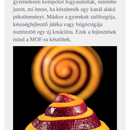
gyermekeim kompótot fogyasztottak, eszembe
jutott, mi lenne, ha készítenék egy kanál alakú
péksüteményt. Máskor a gyerekek szélforgója,
készségfejlesztő játéka vagy búgócsigája
ösztönzött egy új kreációra. Ezek a fejlesztések
mind a MOF-ra készültek.