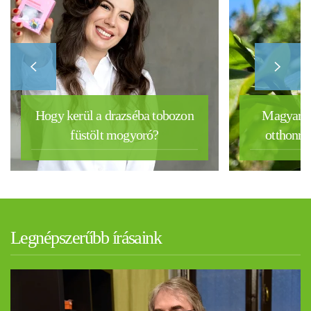
Hogy kerül a drazséba tobozon
Magyar k
füstölt mogyoró?
otthonra 
Legnépszerűbb írásaink