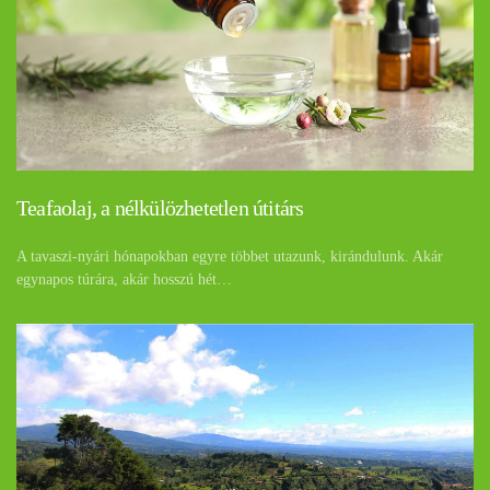
Teafaolaj, a nélkülözhetetlen útitárs
A tavaszi-nyári hónapokban egyre többet utazunk, kirándulunk. Akár
egynapos túrára, akár hosszú hét…