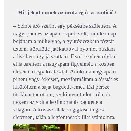
– Mit jelent önnek az örökség és a tradíció?
– Szinte szó szerint egy pékségbe születtem. A
nagyapám és az apám is pék volt, minden nap
bejártam a műhelybe, a gyúródeszkára tésztát
tettem, körülötte játékautóval nyomot húztam
a lisztben, így játszottam. Ezzel egyben olykor
el is tereltem a nagyapám figyelmét, s közben
elcsentem egy kis tésztát. Amikor a nagyapám
pihent vagy étkezett, megformáltam a tésztát és
kisütöttem a saját baguette-emet. Ezt persze
titokban tartottam, senki nem tudott róla, de
nekem az volt a legfinomabb baguette a
világon. A kovász illata végigkísért egész
életemen, talán a legfontosabb illat számomra.