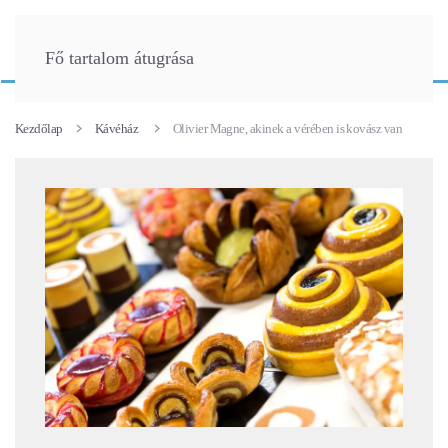
Fő tartalom átugrása
Kezdőlap
Kávéház
Olivier Magne, akinek a vérében is kovász van