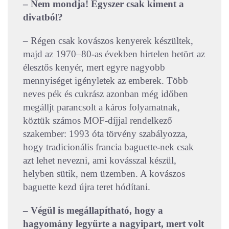
– Nem mondja! Egyszer csak kiment a
divatból?
– Régen csak kovászos kenyerek készültek,
majd az 1970–80-as években hirtelen betört az
élesztős kenyér, mert egyre nagyobb
mennyiséget igényletek az emberek. Több
neves pék és cukrász azonban még időben
megálljt parancsolt a káros folyamatnak,
köztük számos MOF-díjjal rendelkező
szakember: 1993 óta törvény szabályozza,
hogy tradicionális francia baguette-nek csak
azt lehet nevezni, ami kovásszal készül,
helyben sütik, nem üzemben. A kovászos
baguette kezd újra teret hódítani.
– Végül is megállapítható, hogy a
hagyomány legyűrte a nagyipart, mert volt