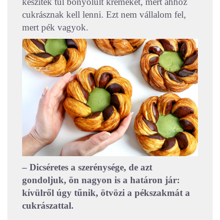
készítek túl bonyolult krémeket, mert ahhoz
cukrásznak kell lenni. Ezt nem vállalom fel,
mert pék vagyok.
– Dicséretes a szerénysége, de azt
gondoljuk, ön nagyon is a határon jár:
kívülről úgy tűnik, ötvözi a pékszakmát a
cukrászattal.