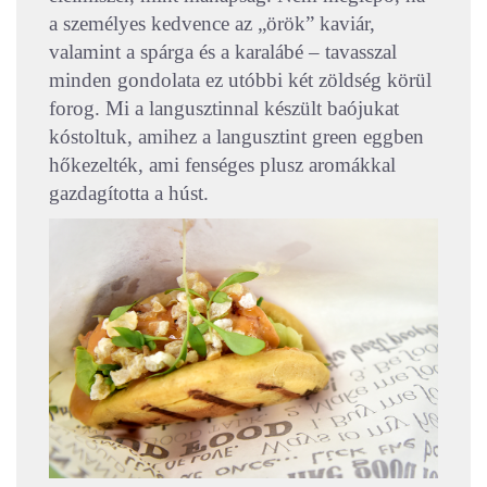
a személyes kedvence az „örök” kaviár,
valamint a spárga és a karalábé – tavasszal
minden gondolata ez utóbbi két zöldség körül
forog. Mi a langusztinnal készült baójukat
kóstoltuk, amihez a langusztint green eggben
hőkezelték, ami fenséges plusz aromákkal
gazdagította a húst.