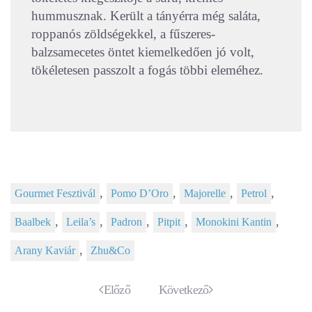
hummusznak. Került a tányérra még saláta,
roppanós zöldségekkel, a fűszeres-
balzsamecetes öntet kiemelkedően jó volt,
tökéletesen passzolt a fogás többi eleméhez.
,
,
,
,
Gourmet Fesztivál
Pomo D’Oro
Majorelle
Petrol
,
,
,
,
,
Baalbek
Leila’s
Padron
Pitpit
Monokini Kantin
,
Arany Kaviár
Zhu&Co
Előző
Következő