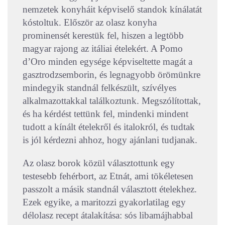
nemzetek konyháit képviselő standok kínálatát
kóstoltuk. Először az olasz konyha
prominensét kerestük fel, hiszen a legtöbb
magyar rajong az itáliai ételekért. A Pomo
d’Oro minden egysége képviseltette magát a
gasztrodzsemborin, és legnagyobb örömünkre
mindegyik standnál felkészült, szívélyes
alkalmazottakkal találkoztunk. Megszólítottak,
és ha kérdést tettünk fel, mindenki mindent
tudott a kínált ételekről és italokról, és tudtak
is jól kérdezni ahhoz, hogy ajánlani tudjanak.
Az olasz borok közül választottunk egy
testesebb fehérbort, az Etnát, ami tökéletesen
passzolt a másik standnál választott ételekhez.
Ezek egyike, a maritozzi gyakorlatilag egy
délolasz recept átalakítása: sós libamájhabbal