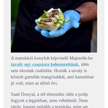
A marokkói konyhát képviselő Majorelle-be
tavaly egy csapásra beleszerettünk
, idén
sem okoztak csalódást. Hozták a tavaly is
kóstolt garnélás mangósalátát, ami hasonlóan
jó volt, mint az előző évi.
Saad Douyal, a séf elmondta: idén a polip
fogyott a legjobban, nem véletlenül. Nem
rágós, hanem puhább a textúrája, mint azt