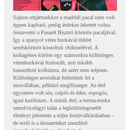
Sajnos ottjártunkkor a madridi pacal nem volt
éppen kapható, pedig érdekes lehetett volna
összevetni a Pasarét Bisztró körmös pacaljával.
Így a spanyol véres hurkával töltött
sertéskörmöt kóstoltuk chilizselével. A
kollagénes köröm egy számunkra különleges
véreshurkával fuzionált, ami inkább
hasonlított kolbászra, de azért nem teljesen.
Különleges aromákat fedeztünk fel a
morcillában, például szegfűszeget. Az étel
egyszerre volt sós, csípős és édes, ropogós,
igazi kuriózum. A másik étel, a torma-tonka
szendvicsfagyi talán a legkülönlegesebb
élményt jelentette a teljes fesztiválkínálatban –
de erről is a desszerteket szemléző