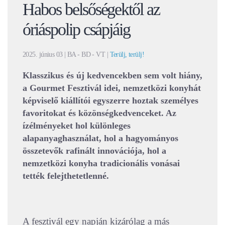
Habos belsőségektől az
óriáspolip csápjáig
2025. június 03
| BA - BD - VT |
Terülj, terülj!
Klasszikus és új kedvencekben sem volt hiány,
a Gourmet Fesztivál idei, nemzetközi konyhát
képviselő kiállítói egyszerre hoztak személyes
favoritokat és közönségkedvenceket. Az
ízélményeket hol különleges
alapanyaghasználat, hol a hagyományos
összetevők rafinált innovációja, hol a
nemzetközi konyha tradicionális vonásai
tették felejthetetlenné.
A fesztivál egy napján kizárólag a más