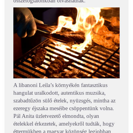
összefoglalónkban olvashatnak.
A libanoni Leila’s környékén fantasztikus
hangulat uralkodott, autentikus muzsika,
szabadtűzön sülő ételek, nyüzsgés, mintha az
ezeregy éjszaka meséibe csöppentünk volna.
Pál Anita üzletvezető elmondta, olyan
ételekkel érkezetek, amelyekről tudták, hogy
éttermükben a magyar közönség legjobban