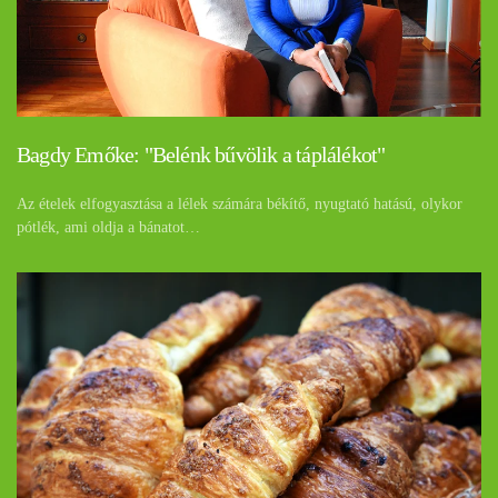
Bagdy Emőke: "Belénk bűvölik a táplálékot"
Az ételek elfogyasztása a lélek számára békítő, nyugtató hatású, olykor
pótlék, ami oldja a bánatot…