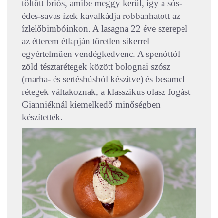
töltött briós, amibe meggy kerül, így a sós-
édes-savas ízek kavalkádja robbanhatott az
ízlelőbimbóinkon. A lasagna 22 éve szerepel
az étterem étlapján töretlen sikerrel –
egyértelműen vendégkedvenc. A spenóttól
zöld tésztarétegek között bolognai szósz
(marha- és sertéshúsból készítve) és besamel
rétegek váltakoznak, a klasszikus olasz fogást
Gianniéknál kiemelkedő minőségben
készítették.