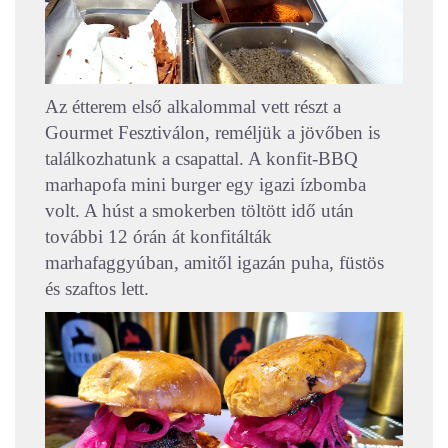
Az étterem első alkalommal vett részt a
Gourmet Fesztiválon, reméljük a jövőben is
találkozhatunk a csapattal. A konfit-BBQ
marhapofa mini burger egy igazi ízbomba
volt. A húst a smokerben töltött idő után
további 12 órán át konfitálták
marhafaggyúban, amitől igazán puha, füstös
és szaftos lett.