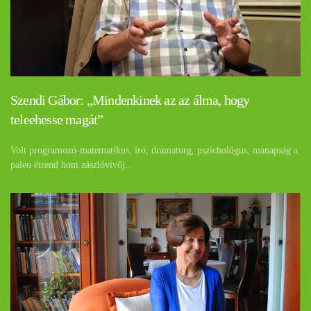
Szendi Gábor: „Mindenkinek az az álma, hogy
teleehesse magát”
Volt programozó-matematikus, író, dramaturg, pszichológus, manapság a
paleo étrend honi zászlóvivőj…