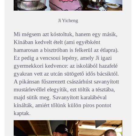
Ji Yicheng
Mi mégsem azt kóstoltuk, hanem egy másik,
Kínában kedvelt ételt (ami egyébként
hamarosan a bisztróban is felkerül az étlapra).
Ez pedig a vencsoui lepény, amely Ji igazi
gyermekkori kedvence: az iskolából hazafelé
gyakran vett az utcán sütögető idős bácsiktól.
A pikánsan fűszerezett császárhúst savanyított
mustárlevéllel elegyítik, ezt töltik a tésztába,
majd sütik meg. Savanyított karalábéval
kínálták, amiért tőlünk külön piros pontot
kaptak.