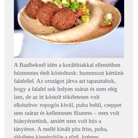
A Baalbeknél idén a korábbiakkal ellentétben
húsmentes ételt kóstoltunk: hummuszt kértünk
falafellel. Az országot járva azt tapasztaltuk,
hogy a falafel sok helyen száraz és nem elég
ízes, de az itt kóstolt tökéletesen volt
elkészítve: ropogós kívül, puha belül, cseppet
sem száraz és kellemesen fűszeres – nem volt
hiányérzetünk, amiért nem volt hús a
tányéron. A mellé kínált pita friss, puha,
tökéletes kiegészítője a sűrű, krémes