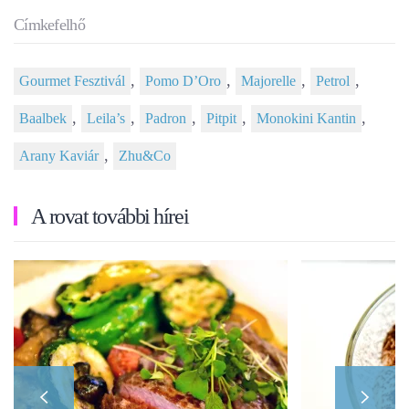
Címkefelhő
,
,
,
,
Gourmet Fesztivál
Pomo D’Oro
Majorelle
Petrol
,
,
,
,
,
Baalbek
Leila’s
Padron
Pitpit
Monokini Kantin
,
Arany Kaviár
Zhu&Co
A rovat további hírei