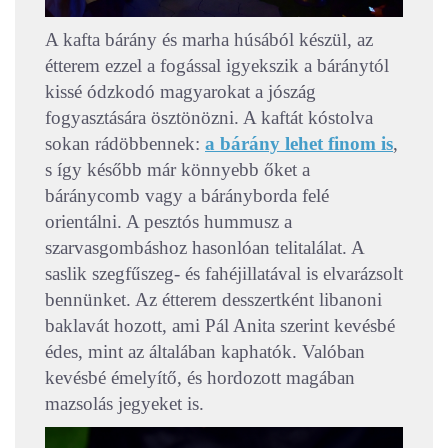
A kafta bárány és marha húsából készül, az
étterem ezzel a fogással igyekszik a báránytól
kissé ódzkodó magyarokat a jószág
fogyasztására ösztönözni. A kaftát kóstolva
sokan rádöbbennek:
a bárány lehet finom is
,
s így később már könnyebb őket a
báránycomb vagy a bárányborda felé
orientálni. A pesztós hummusz a
szarvasgombáshoz hasonlóan telitalálat. A
saslik szegfűszeg- és fahéjillatával is elvarázsolt
bennünket. Az étterem desszertként libanoni
baklavát hozott, ami Pál Anita szerint kevésbé
édes, mint az általában kaphatók. Valóban
kevésbé émelyítő, és hordozott magában
mazsolás jegyeket is.