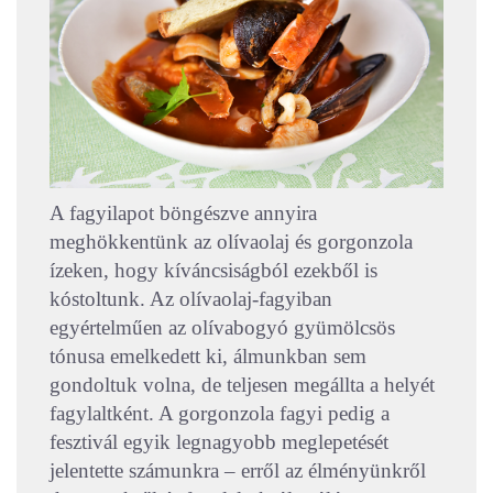
A fagyilapot böngészve annyira
meghökkentünk az olívaolaj és gorgonzola
ízeken, hogy kíváncsiságból ezekből is
kóstoltunk. Az olívaolaj-fagyiban
egyértelműen az olívabogyó gyümölcsös
tónusa emelkedett ki, álmunkban sem
gondoltuk volna, de teljesen megállta a helyét
fagylaltként. A gorgonzola fagyi pedig a
fesztivál egyik legnagyobb meglepetését
jelentette számunkra – erről az élményünkről