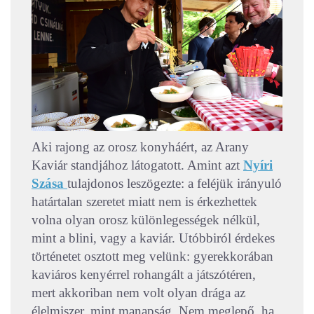
Aki rajong az orosz konyháért, az Arany
Kaviár standjához látogatott. Amint azt
Nyíri
Szása
tulajdonos leszögezte: a feléjük irányuló
határtalan szeretet miatt nem is érkezhettek
volna olyan orosz különlegességek nélkül,
mint a blini, vagy a kaviár. Utóbbiról érdekes
történetet osztott meg velünk: gyerekkorában
kaviáros kenyérrel rohangált a játszótéren,
mert akkoriban nem volt olyan drága az
élelmiszer, mint manapság. Nem meglepő, ha