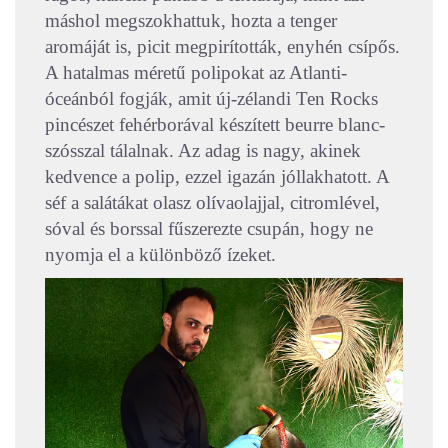
máshol megszokhattuk, hozta a tenger
aromáját is, picit megpirították, enyhén csípős.
A hatalmas méretű polipokat az Atlanti-
óceánból fogják, amit új-zélandi Ten Rocks
pincészet fehérborával készített beurre blanc-
szósszal tálalnak. Az adag is nagy, akinek
kedvence a polip, ezzel igazán jóllakhatott. A
séf a salátákat olasz olívaolajjal, citromlével,
sóval és borssal fűszerezte csupán, hogy ne
nyomja el a különböző ízeket.