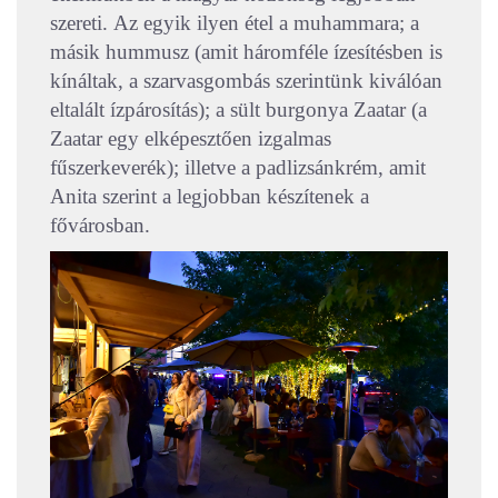
szereti.
Az egyik ilyen étel a muhammara; a
másik hummusz (amit háromféle ízesítésben is
kínáltak, a szarvasgombás szerintünk kiválóan
eltalált ízpárosítás); a sült burgonya Zaatar (a
Zaatar egy elképesztően izgalmas
fűszerkeverék); illetve a padlizsánkrém, amit
Anita szerint a legjobban készítenek a
fővárosban.