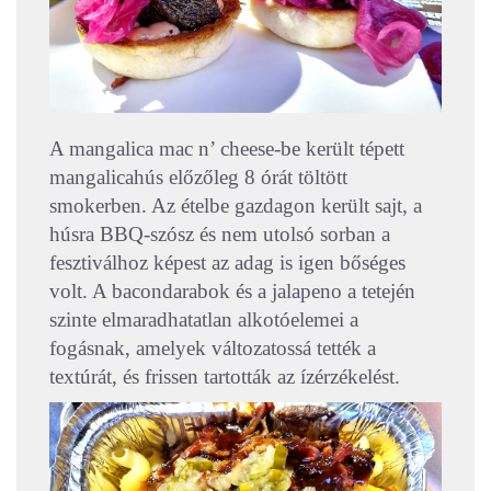
A mangalica mac n’ cheese-be került tépett
mangalicahús előzőleg 8 órát töltött
smokerben. Az ételbe gazdagon került sajt, a
húsra BBQ-szósz és nem utolsó sorban a
fesztiválhoz képest az adag is igen bőséges
volt. A bacondarabok és a jalapeno a tetején
szinte elmaradhatatlan alkotóelemei a
fogásnak, amelyek változatossá tették a
textúrát, és frissen tartották az ízérzékelést.