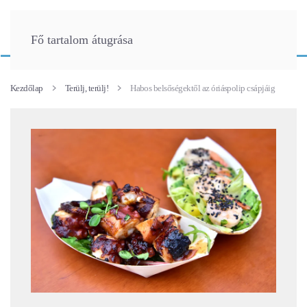
Fő tartalom átugrása
Kezdőlap
Terülj, terülj!
Habos belsőségektől az óriáspolip csápjáig