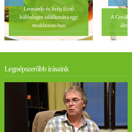
Leonardo és Szép Ernő
különleges találkozása egy
A Covában
steakhouse-ban
álmai
Legnépszerűbb írásaink