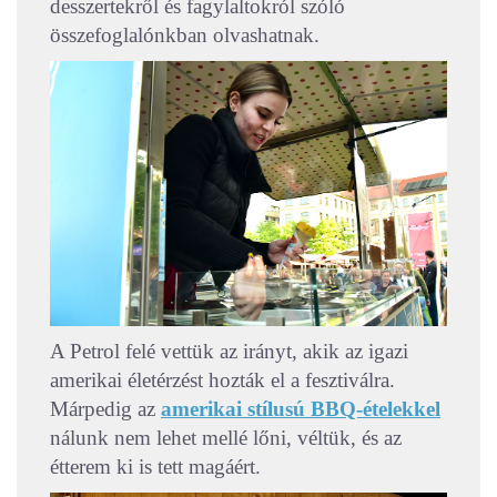
desszertekről és fagylaltokról szóló
összefoglalónkban olvashatnak.
A Petrol felé vettük az irányt, akik az igazi
amerikai életérzést hozták el a fesztiválra.
Márpedig az
amerikai stílusú BBQ-ételekkel
nálunk nem lehet mellé lőni, véltük, és az
étterem ki is tett magáért.