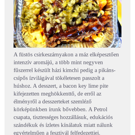
A füstös csirkeszárnyakon a máz elképesztően
intenzív aromájú, a több mint negyven
fűszerrel készült házi kimchi pedig a pikáns-
csípős ízvilágával tökéletesen passzolt a
húshoz. A desszert, a bacon key lime pite
kifejezetten meghökkenttő, de erről az
élményről a desszerteket szemléző
körképünkben írunk bővebben. A Petrol
csapata, tisztességes hozzállásuk, edukációs
szándékuk és ízletes kínálatuk miatt nálunk
egyértelműen a fesztivál felfedezettjei.