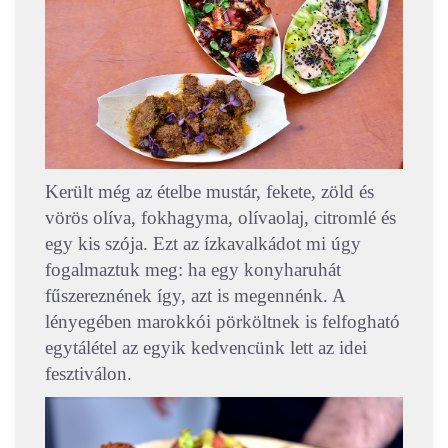
Került még az ételbe mustár, fekete, zöld és
vörös olíva, fokhagyma, olívaolaj, citromlé és
egy kis szója. Ezt az ízkavalkádot mi úgy
fogalmaztuk meg: ha egy konyharuhát
fűszereznének így, azt is megennénk. A
lényegében marokkói pörköltnek is felfogható
egytálétel az egyik kedvencünk lett az idei
fesztiválon.